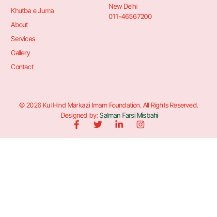
New Delhi
Khutba e Juma
011-46567200
About
Services
Gallery
Contact
© 2026 Kul Hind Markazi Imam Foundation. All Rights Reserved.
Designed by:
Salman Farsi Misbahi
F
T
L
I
a
w
i
n
c
i
n
s
e
t
k
t
b
t
e
a
o
e
d
g
o
r
i
r
k
n
a
-
-
m
f
i
n